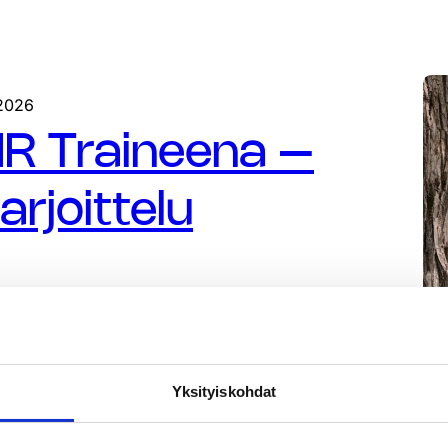
.2026
HR Traineena –
rjoittelu
Yksityiskohdat