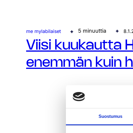
5 minuuttia
me mylabilaiset
8.1
Viisi kuukautta 
enemmän kuin ha
Suostumus