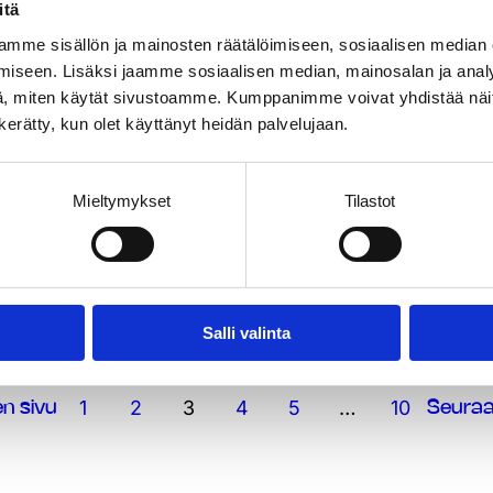
.2026
itä
mme sisällön ja mainosten räätälöimiseen, sosiaalisen median
na: 26 vuotta
iseen. Lisäksi jaamme sosiaalisen median, mainosalan ja analy
, miten käytät sivustoamme. Kumppanimme voivat yhdistää näitä t
 muutosta Mylabilla
n kerätty, kun olet käyttänyt heidän palvelujaan.
Mieltymykset
Tilastot
Salli valinta
1
2
3
4
5
…
10
en sivu
Seuraa