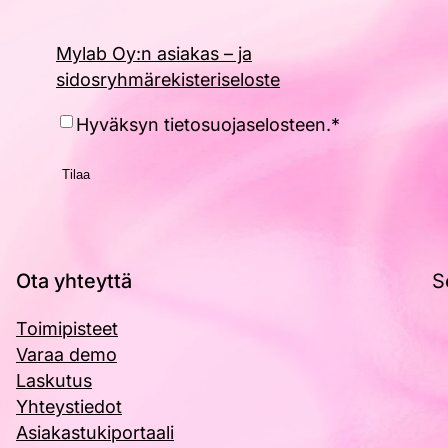
Mylab Oy:n asiakas – ja
sidosryhmärekisteriseloste
Hyväksyntä
*
Hyväksyn tietosuojaselosteen.
*
Ota yhteyttä
S
Toimipisteet
Varaa demo
Laskutus
Yhteystiedot
Asiakastukiportaali