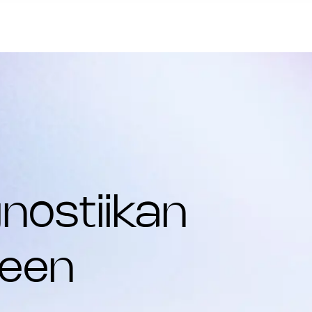
gnostiikan
teen