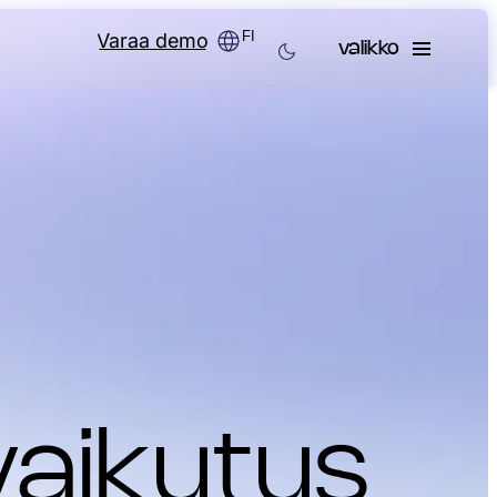
FI
Varaa demo
valikko
vaikutus