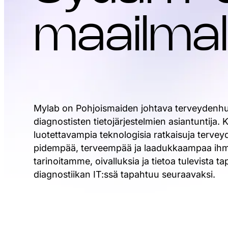
maailmal
Mylab on Pohjoismaiden johtava terveydenhuo
diagnostisten tietojärjestelmien asiantuntija. 
luotettavampia teknologisia ratkaisuja terv
pidempää, terveempää ja laadukkaampaa ihm
tarinoitamme, oivalluksia ja tietoa tulevista t
diagnostiikan IT:ssä tapahtuu seuraavaksi.