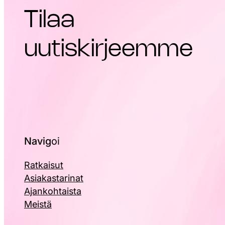
Tilaa
uutiskirjeemme
Navig
oi
Ratkaisut
Asiakastarinat
Ajankohtaista
Meistä