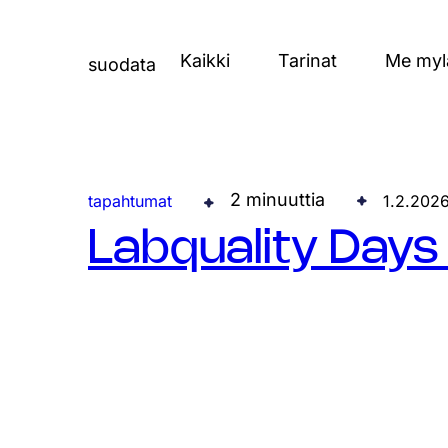
Kaikki
Tarinat
Me myla
suodata
2 minuuttia
tapahtumat
1.2.202
Labquality Day