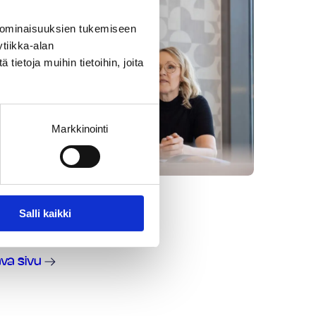
 ominaisuuksien tukemiseen
tiikka-alan
ietoja muihin tietoihin, joita
Markkinointi
Salli kaikki
va sivu