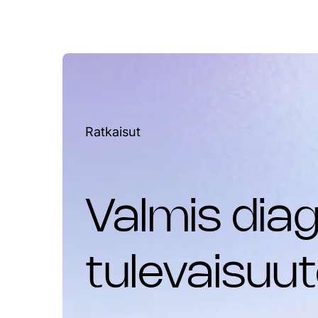
Ratkaisut
Valmis dia
tulevaisuu