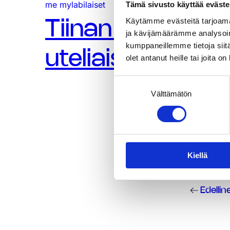
4 minuuttia
me mylabilaiset
8.1
Tämä sivusto käyttää eväste
Käytämme evästeitä tarjoama
Tiinan kasvutari
ja kävijämäärämme analysoim
kumppaneillemme tietoja siitä
uteliaisuutta ja
olet antanut heille tai joita o
Suostumuksen
Välttämätön
valinta
Kiellä
Edellin