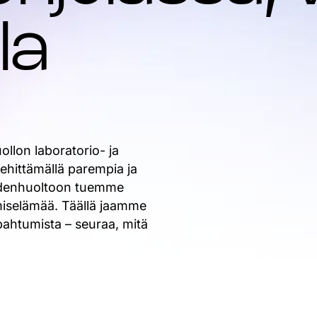
la
llon laboratorio- ja
Kehittämällä parempia ja
eydenhuoltoon tuemme
iselämää. Täällä jaamme
apahtumista – seuraa, mitä