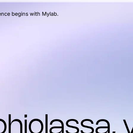
gence begins with Mylab.
hjolassa, 