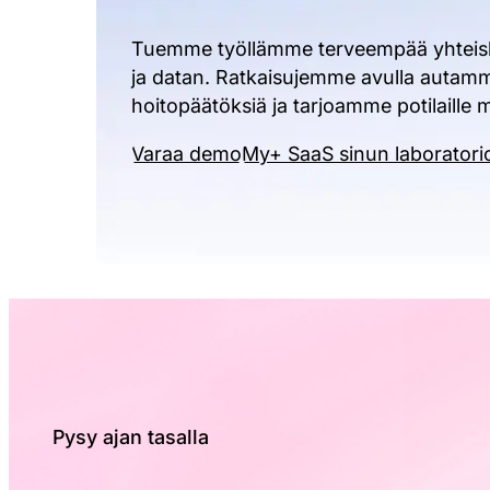
Tuemme työllämme terveempää yhteisku
ja datan. Ratkaisujemme avulla autamm
hoitopäätöksiä ja tarjoamme potilaille
Varaa demo
My+ SaaS sinun laboratorio
Pysy ajan tasalla