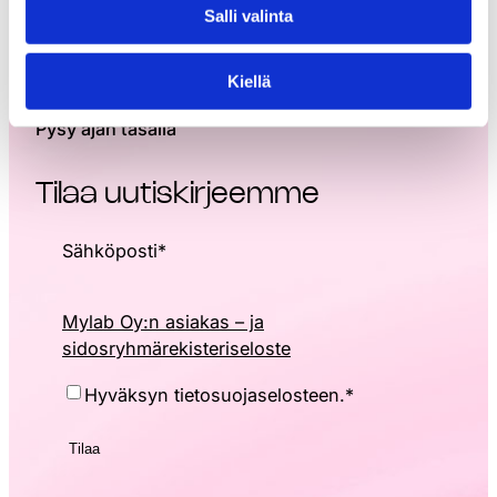
Salli valinta
Kiellä
Pysy ajan tasalla
Tilaa uutiskirjeemme
Sähköposti
*
Mylab Oy:n asiakas – ja
sidosryhmärekisteriseloste
Hyväksyntä
*
Hyväksyn tietosuojaselosteen.
*