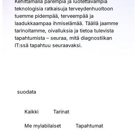
Kehittämällä parempia ja luotettavampia
teknologisia ratkaisuja terveydenhuoltoon
tuemme pidempää, terveempää ja
laadukkaampaa ihmiselämää. Täällä jaamme
tarinoitamme, oivalluksia ja tietoa tulevista
tapahtumista – seuraa, mitä diagnostiikan
IT:ssä tapahtuu seuraavaksi.
suodata
Kaikki
Tarinat
Me mylabilaiset
Tapahtumat