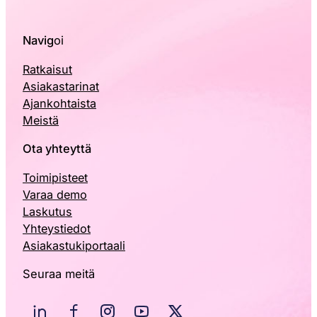
Navig
oi
Ratkaisut
Asiakastarinat
Ajankohtaista
Meistä
Ota yhteyttä
Toimipisteet
Varaa demo
Laskutus
Yhteystiedot
Asiakastukiportaali
Seuraa meitä