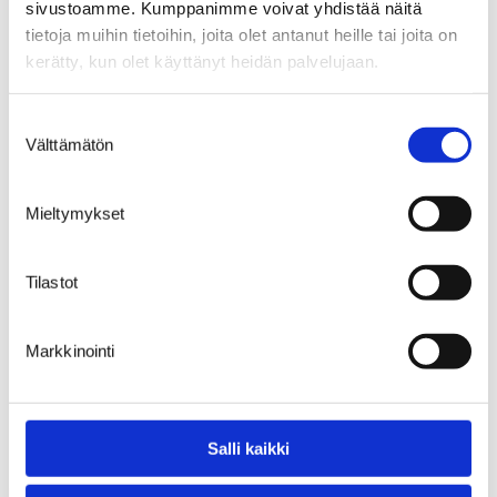
sivustoamme. Kumppanimme voivat yhdistää näitä
n
tietoja muihin tietoihin, joita olet antanut heille tai joita on
kerätty, kun olet käyttänyt heidän palvelujaan.
Tuemme työllämme terveempää
Suostumuksen
yhteiskuntaa yhdistämällä ihmiset,
Välttämätön
valinta
järjestelmät ja datan.
Ratkaisujemme avulla autamme
Mieltymykset
lääkäreitä tekemään oikeita
hoitopäätöksiä ja tarjoamme
potilaille mielenrauhaa. Tutustu
Tilastot
My+ ratkaisuun!
Varaa demo
Markkinointi
My+ SaaS sinun laboratoriollesi
Salli kaikki