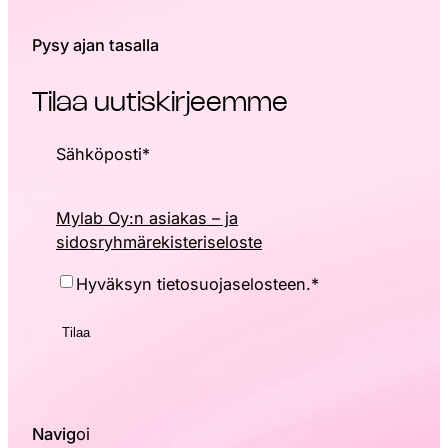
Pysy ajan tasalla
Tilaa uutiskirjeemme
Sähköposti
*
Mylab Oy:n asiakas – ja
sidosryhmärekisteriseloste
Hyväksyntä
*
Hyväksyn tietosuojaselosteen.
*
Navig
oi