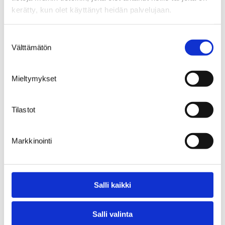
kerätty, kun olet käyttänyt heidän palvelujaan.
Suostumuksen
Välttämätön
valinta
tapahtumat
1 minuutti
30.3.2026
Mieltymykset
IAP-kevätkokous 2026
Tilastot
Markkinointi
1
2
3
…
10
Salli kaikki
Seuraava sivu
Salli valinta