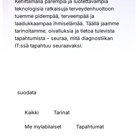
Kehittämällä parempia ja luotettavampia
teknologisia ratkaisuja terveydenhuoltoon
tuemme pidempää, terveempää ja
laadukkaampaa ihmiselämää. Täällä jaamme
tarinoitamme, oivalluksia ja tietoa tulevista
tapahtumista – seuraa, mitä diagnostiikan
IT:ssä tapahtuu seuraavaksi.
suodata
Kaikki
Tarinat
Me mylabilaiset
Tapahtumat