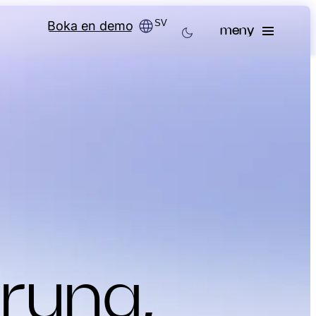
SV
Boka en demo
meny
prung,