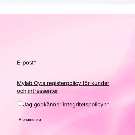
E-post
*
Mylab Oy:s registerpolicy för kunder
och intressenter
Consent
*
Jag godkänner integritetspolicyn
*