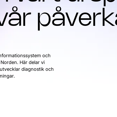
 vår påver
informationssystem och
 Norden. Här delar vi
 utvecklar diagnostik och
sningar.