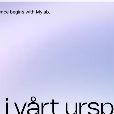
gence begins with Mylab.
i vårt urs