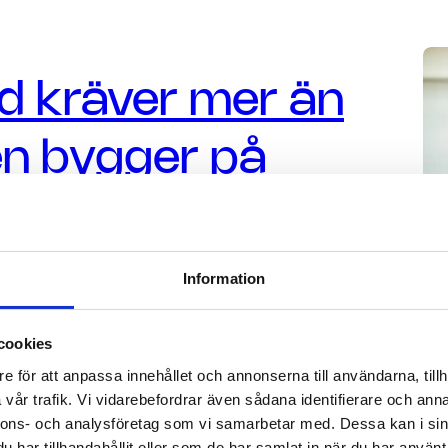
rd kräver mer än
en bygger på
h välfungerande
Information
cookies
e för att anpassa innehållet och annonserna till användarna, tillh
vår trafik. Vi vidarebefordrar även sådana identifierare och anna
nnons- och analysföretag som vi samarbetar med. Dessa kan i sin
har tillhandahållit eller som de har samlat in när du har använt 