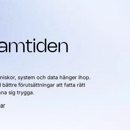
ramtiden
änniskor, system och data hänger ihop.
ättre förutsättningar att fatta rätt
nna sig trygga.
gar