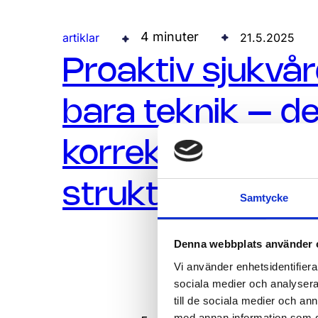
4 minuter
artiklar
21.5.2025
Proaktiv sjukvå
bara teknik – d
korrekt data oc
struktur
Samtycke
Denna webbplats använder 
Vi använder enhetsidentifierar
sociala medier och analysera 
till de sociala medier och a
med annan information som du 