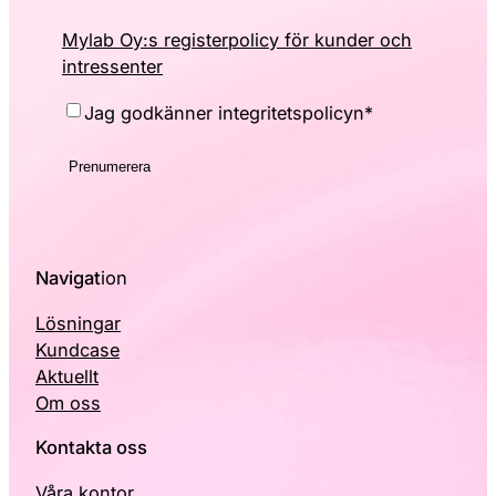
Mylab Oy:s registerpolicy för kunder och
intressenter
Consent
*
Jag godkänner integritetspolicyn
*
Navigat
ion
Lösningar
Kundcase
Aktuellt
Om oss
Kontakta oss
Våra kontor