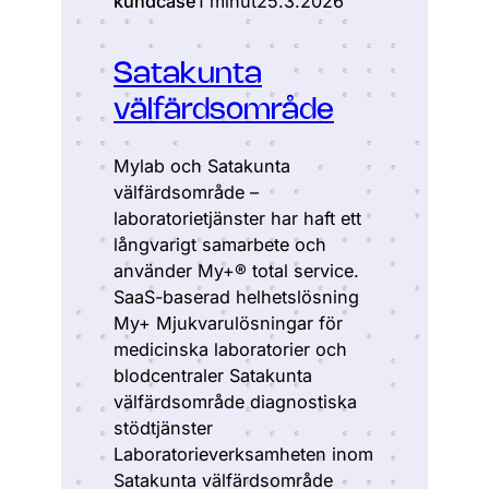
kundcase
1 minut
25.3.2026
Satakunta
välfärdsområde
Mylab och Satakunta
välfärdsområde –
laboratorietjänster har haft ett
långvarigt samarbete och
använder My+® total service.
SaaS-baserad helhetslösning
My+ Mjukvarulösningar för
medicinska laboratorier och
blodcentraler Satakunta
välfärdsområde diagnostiska
stödtjänster
Laboratorieverksamheten inom
Satakunta välfärdsområde