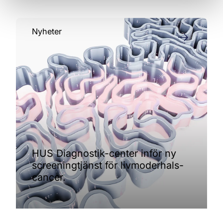
Nyheter
HUS Diagnostik-center inför ny
screeningtjänst för livmoderhals-
cancer.