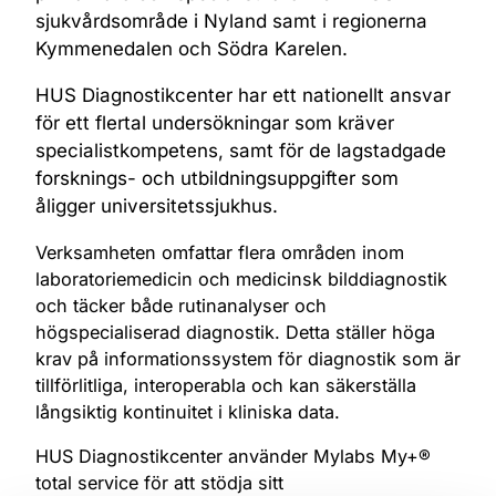
sjukvårdsområde i Nyland samt i regionerna
Kymmenedalen och Södra Karelen.
SaaS-baserad helhetslösning
HUS Diagnostikcenter har ett nationellt ansvar
för ett flertal undersökningar som kräver
My+
specialistkompetens, samt för de lagstadgade
forsknings- och utbildningsuppgifter som
Mjukvarulösningar för
åligger universitetssjukhus.
medicinska laboratorier
och blodcentraler
Verksamheten omfattar flera områden inom
laboratoriemedicin och medicinsk bilddiagnostik
och täcker både rutinanalyser och
högspecialiserad diagnostik. Detta ställer höga
krav på informationssystem för diagnostik som är
tillförlitliga, interoperabla och kan säkerställa
långsiktig kontinuitet i kliniska data.
HUS Diagnostikcenter använder Mylabs My+®
total service för att stödja sitt