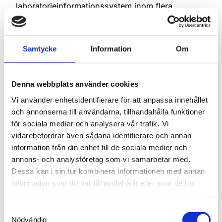
laboratorieinformationssystem inom flera
diagnostiska specialiteter.
My+® är en del av en bredare diagnostisk IT-miljö
Samtycke
Information
Om
och stödjer både rutinmässiga och specialiserade
laboratorieprocesser.
Artiklarna nedan ger mer information om
Denna webbplats använder cookies
lösningar, applikationer och integrationer
Vi använder enhetsidentifierare för att anpassa innehållet
kopplade till HUS Diagnostikcenter.
och annonserna till användarna, tillhandahålla funktioner
för sociala medier och analysera vår trafik. Vi
vidarebefordrar även sådana identifierare och annan
information från din enhet till de sociala medier och
annons- och analysföretag som vi samarbetar med.
Dessa kan i sin tur kombinera informationen med annan
information som du har tillhandahållit eller som de har
samlat in när du har använt deras tjänster.
När mycket förändrades på
Samtyckesval
kort tid var vi
Nödvändig