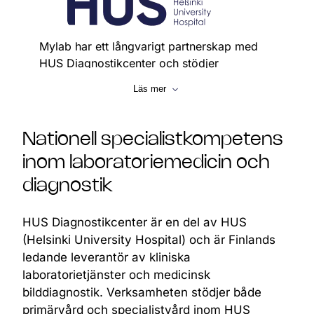
Mylab har ett långvarigt partnerskap med
HUS Diagnostikcenter och stödjer
diagnostisk verksamhet på nationell nivå
Läs mer
genom
My + ® total service.
25,1 miljoner laboratorieanalyser årligen
Nationell specialistkompetens
Över 170 provtagningsenheter
inom laboratoriemedicin och
3,500 anställda
diagnostik
Upptagningsområde: cirka 2 miljoner
invånare
HUS Diagnostikcenter är en del av HUS
Specialiteter omfattar: genetik och
(Helsinki University Hospital) och är Finlands
klinisk farmakologi, klinisk fysiologi och
ledande leverantör av kliniska
isotopmedicin, klinisk kemi, klinisk
laboratorietjänster och medicinsk
neurofysiologi, klinisk mikrobiologi,
bilddiagnostik. Verksamheten stödjer både
patologi, preanalytik samt radiologi.
primärvård och specialistvård inom HUS