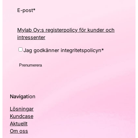
E-post
*
Mylab Oy:s registerpolicy för kunder och
intressenter
Consent
*
Jag godkänner integritetspolicyn
*
Navigat
ion
Lösningar
Kundcase
Aktuellt
Om oss