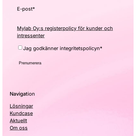
E-post
*
Mylab Oy:s registerpolicy för kunder och
intressenter
Consent
*
Jag godkänner integritetspolicyn
*
Navigat
ion
Lösningar
Kundcase
Aktuellt
Om oss