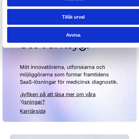
9
8
För oss är teknik
9
Tillåt urval
mer än
Avvisa
ett verktyg.
Möt innovatörerna, utforskarna och
möjliggörarna som formar framtidens
SaaS-lösningar för medicinsk diagnostik.
Nyfiken på att läsa mer om våra
lösningar?
Karriärsida