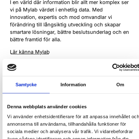
9
1
1
8
8
I en värld där information blir allt mer komplex ser
2
9
9
8
7
vi på Mylab värdet i enhetlig data. Med
0
2
2
9
9
innovation, expertis och mod omvandlar vi
3
0
0
9
8
förändring till långsiktig utveckling och skapar
1
3
3
0
0
smartare lösningar, bättre beslutsunderlag och en
4
1
1
0
9
2
4
4
1
1
bättre framtid för alla.
5
2
2
1
0
3
5
5
2
2
Lär känna Mylab
6
3
3
2
1
4
6
6
3
3
Se alla
Läs nästa
7
4
4
3
2
5
7
7
4
4
8
5
5
4
3
Samtycke
Information
Om
6
8
8
5
5
Event
9
6
6
5
4
7
9
9
6
6
Denna webbplats använder cookies
7
7
6
5
8
0
0
7
7
Vi använder enhetsidentifierare för att anpassa innehållet oc
8
8
7
6
annonserna till användarna, tillhandahålla funktioner för
9
1
1
8
8
sociala medier och analysera vår trafik. Vi vidarebefordrar
9
9
8
7
även sådana identifierare och annan information från din