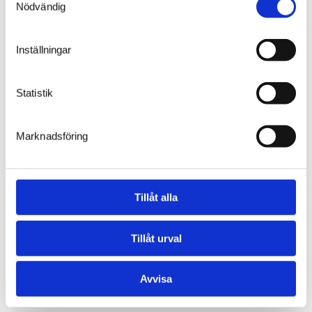
Nödvändig
Ett gemensamt Mylab i
Norden
Inställningar
Statistik
Marknadsföring
Föregående sida
1
2
3
4
5
Tillåt alla
Nästa sida
Tillåt urval
Avvisa