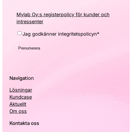
Mylab Oy:s registerpolicy för kunder och
intressenter
Consent
*
Jag godkänner integritetspolicyn
*
Navigat
ion
Lösningar
Kundcase
Aktuellt
Om oss
Kontakta oss