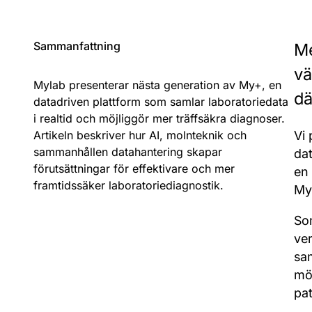
Sammanfattning
Me
vä
Mylab presenterar nästa generation av My+, en
dä
datadriven plattform som samlar laboratoriedata
i realtid och möjliggör mer träffsäkra diagnoser.
Artikeln beskriver hur AI, molnteknik och
Vi
sammanhållen datahantering skapar
dat
förutsättningar för effektivare och mer
en
framtidssäker laboratoriediagnostik.
My
So
ver
sa
möj
pat