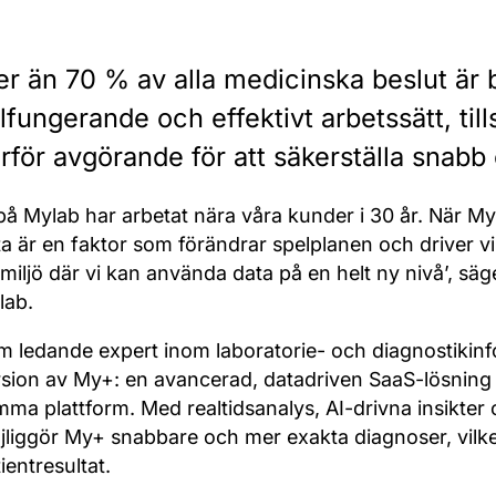
r än 70 % av alla medicinska beslut är b
lfungerande och effektivt arbetssätt, ti
rför avgörande för att säkerställa snabb
 på Mylab har arbetat nära våra kunder i 30 år. När M
a är en faktor som förändrar spelplanen och driver vi
 miljö där vi kan använda data på en helt ny nivå’, s
lab.
m ledande expert inom laboratorie- och diagnostikin
sion av My+: en avancerad, datadriven SaaS-lösning s
mma plattform. Med realtidsanalys, AI-drivna insikter
liggör My+ snabbare och mer exakta diagnoser, vilket 
ientresultat.