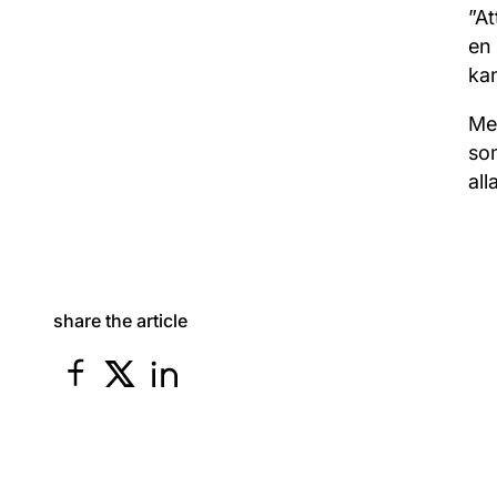
”At
en 
ka
Me
som
all
share the article