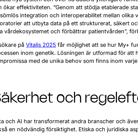
h ökar effektiviteten. ”Genom att stödja etablerade 
sömlös integration och interoperabilitet mellan olika 
oratorier att utbyta data på ett strukturerat, säkert o
la vårdekosystemet och förbättrar patientvården”, fö
sökare på
Vitalis 2025
får möjlighet att se hur My+ fu
cessen inom genetik. Lösningen är utformad för att ha
mpromissa med de unika behov som finns inom varje d
äkerhet och regeleft
ta och AI har transformerat andra branscher och äve
så en nödvändig försiktighet. Etiska och juridiska as