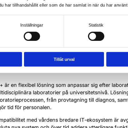
när prover tagits, jämfört med planerade tider. Dett
har tillhandahållit eller som de har samlat in när du har använt 
 effektivt kan tillhandahållas direkt vid datakällan, vil
 har alltid kunnat göra beräkningar, men nu har vi in
Inställningar
Statistik
alysera data på ett helt nytt sätt. Det öppnar enorma
Tillåt urval
kalbar och framtids
 är en flexibel lösning som anpassar sig efter laborat
tidisciplinära laboratorier på universitetsnivå. Lösnin
oratorieprocessen, från provtagning till diagnos, sa
gör tid för personalen.
mpatibilitet med vårdens bredare IT-ekosystem är av
sluta nya system och över tid addera ytterligare funk