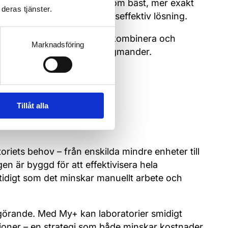
a är den viktiga kontexten som bäst, mer exakt
deras tjänster.
ket leder till en mer kostnadseffektiv lösning.
frastrukturen för att samla, kombinera och
Marknadsföring
 möjligheter, säger Juha Högmander.
Tillåt alla
säkrad
oriets behov – från enskilda mindre enheter till
gen är byggd för att effektivisera hela
mtidigt som det minskar manuellt arbete och
görande. Med My+ kan laboratorier smidigt
tioner – en strategi som både minskar kostnader