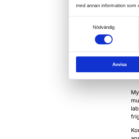
om 
med annan information som du 
och
Samtyckesval
-Vi
Nödvändig
an
Avvisa
S
My+
mul
lab
fri
Ko
an