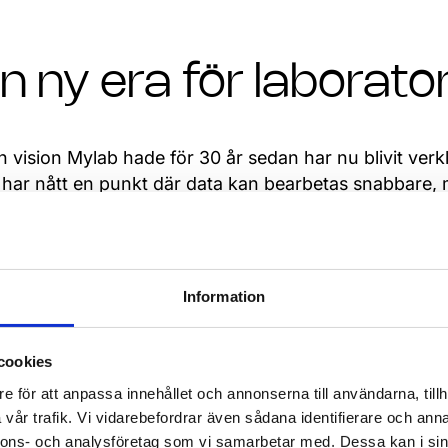
n ny era för laborato
 vision Mylab hade för 30 år sedan har nu blivit ver
 har nått en punkt där data kan bearbetas snabbare, me
gliga laboratoriearbetet, säger Juha Högmander.
 att ytterligare optimera laboratoriediagnostiken arbe
ivna modeller i My+. Genom avancerade algoritmer och
Information
ntifiera mönster och avvikelser i provresultat, utan 
abs utvecklingsteam samarbetar med laboratorier och 
ktionerna är intuitiva, pålitliga och anpassade efter
cookies
e för att anpassa innehållet och annonserna till användarna, tillh
 annan viktig aspekt är sammanhållen datahantering s
vår trafik. Vi vidarebefordrar även sådana identifierare och anna
ningen effektivt och sätta den i ett bredare sammanh
nnons- och analysföretag som vi samarbetar med. Dessa kan i sin