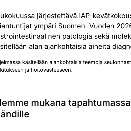
ukokuussa järjestettävä IAP-kevätkokou
iantuntijat ympäri Suomen. Vuoden 202
strointestinaalinen patologia sekä molek
sitellään alan ajankohtaisia aiheita diag
elmassa käsitellään ajankohtaisia teemoja seulonnast
okitukseen ja hoitovasteeseen.
lemme mukana tapahtumassa –
tändille