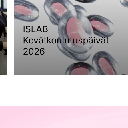
ISLAB
Kevätkoulutuspäivät
2026