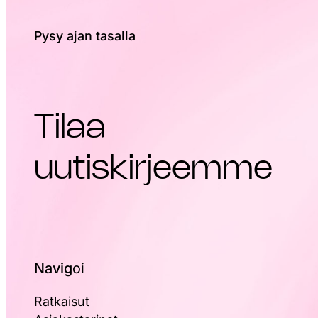
Pysy ajan tasalla
Tilaa
uutiskirjeemme
Navig
oi
Ratkaisut