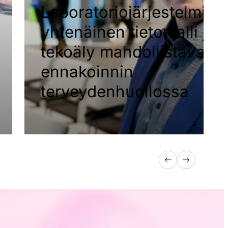
Laboratoriojärjestelmien
yhtenäinen tietomalli ja
tekoäly mahdollistavat
ennakoinnin
terveydenhuollossa