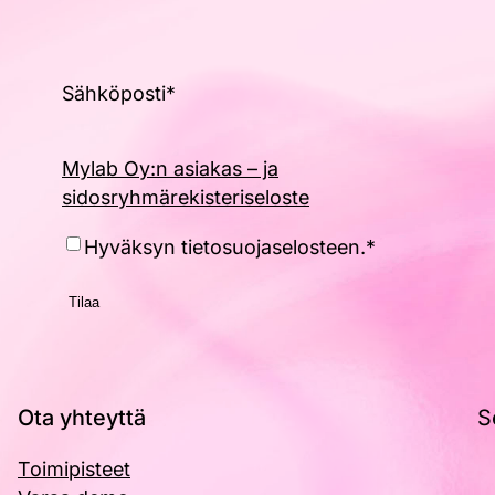
Sähköposti
*
Mylab Oy:n asiakas – ja
sidosryhmärekisteriseloste
Hyväksyntä
*
Hyväksyn tietosuojaselosteen.
*
Ota yhteyttä
S
Toimipisteet