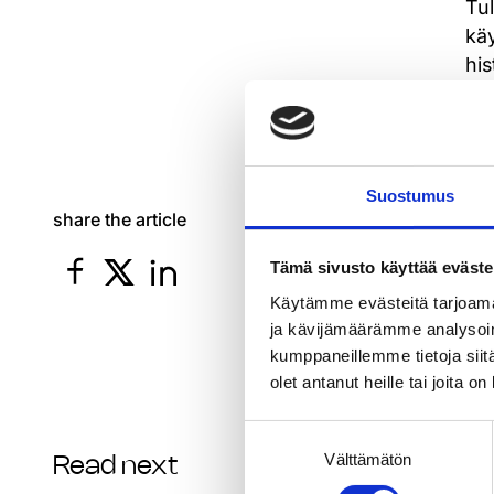
Tu
kä
his
Li
Suostumus
share the article
Tämä sivusto käyttää eväste
Käytämme evästeitä tarjoama
ja kävijämäärämme analysoim
kumppaneillemme tietoja siitä
olet antanut heille tai joita o
Suostumuksen
Välttämätön
valinta
Read next