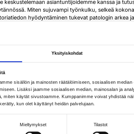
le keskustelemaan asiantuntijoidemme kanssa ja tutu
ytännössä. Miten sujuvampi työnkulku, selkeä kokona
toriatiedon hyödyntäminen tukevat patologin arkea ja
nkki ohjelmaan
Yksityiskohdat
itä
mme sisällön ja mainosten räätälöimiseen, sosiaalisen median
iseen. Lisäksi jaamme sosiaalisen median, mainosalan ja analy
, miten käytät sivustoamme. Kumppanimme voivat yhdistää näitä t
n kerätty, kun olet käyttänyt heidän palvelujaan.
Mieltymykset
Tilastot