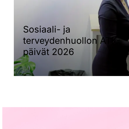
Sosiaali- ja
terveydenhuollon ATK-
päivät 2026