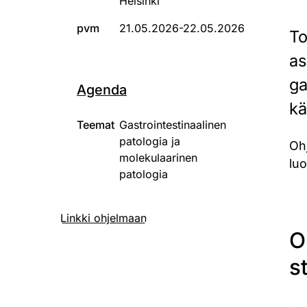
Helsinki
pvm
21.05.2026-22.05.2026
To
as
ga
Agenda
kä
Teemat
Gastrointestinaalinen
patologia ja
Ohj
molekulaarinen
lu
patologia
Linkki ohjelmaan
O
s