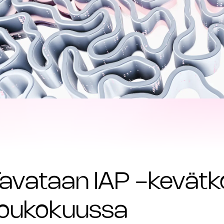
avataan IAP -kevätko
toukokuussa