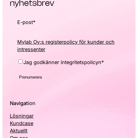
nyhetsbrev
E-post
*
Mylab Oy:s registerpolicy för kunder och
intressenter
Consent
*
Jag godkänner integritetspolicyn
*
Navigat
ion
Lösningar
Kundcase
Aktuellt
Om oss