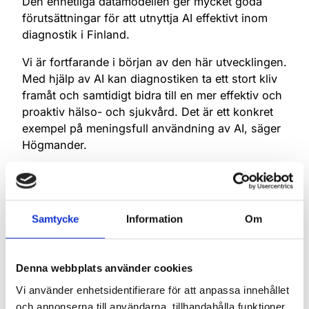
Den enhetliga datamodellen ger mycket goda
förutsättningar för att utnyttja AI effektivt inom
diagnostik i Finland.
Vi är fortfarande i början av den här utvecklingen.
Med hjälp av AI kan diagnostiken ta ett stort kliv
framåt och samtidigt bidra till en mer effektiv och
proaktiv hälso- och sjukvård. Det är ett konkret
exempel på meningsfull användning av AI, säger
Högmander.
Framöver kan laboratoriedata berikas ytterligare,
vilket skapar bättre förutsättningar för en mer
prediktiv vård. AI kan till exempel förutse risken
Samtycke
Information
Om
att utveckla typ 2-diabetes genom att kombinera
data om blodsockernivåer och viktutveckling.
Den kan också identifiera cancerindikationer i
Denna webbplats använder cookies
bilddiagnostik, ända ner på cellnivå.
Vi använder enhetsidentifierare för att anpassa innehållet
På populationsnivå skapar en enhetlig datamodell
och annonserna till användarna, tillhandahålla funktioner