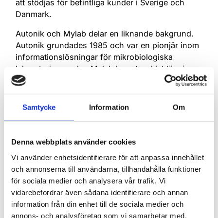
att stödjas för befintliga kunder i Sverige och
Danmark.
Autonik och Mylab delar en liknande bakgrund.
Autonik grundades 1985 och var en pionjär inom
informationslösningar för mikrobiologiska
laboratorier, medan Mylab har utvecklat lösningar
för diagnostik inom hälso- och sjukvården sedan
1987. Båda bolagen drivs av samma ambition: att
utveckla lösningar som skapar mervärde för
Samtycke
Information
Om
kunder, användare och patienter.
Som ett gemensamt nordiskt team har
Mylab-
Denna webbplats använder cookies
koncernen
nu över 38 års samlad erfarenhet
Vi använder enhetsidentifierare för att anpassa innehållet
inom laboratoriedata och informationssystem,
och annonserna till användarna, tillhandahålla funktioner
mer än 140 medarbetare och en omsättning på 19
för sociala medier och analysera vår trafik. Vi
miljoner Euro under 2023. Varje år hanteras över
vidarebefordrar även sådana identifierare och annan
100 miljoner prover med hjälp av Mylabs
information från din enhet till de sociala medier och
lösningar i de tre nordiska länderna.
annons- och analysföretag som vi samarbetar med.