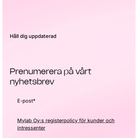
Håll dig uppdaterad
Prenumerera på vårt
nyhetsbrev
E-post
*
Mylab Oy:s registerpolicy för kunder och
intressenter