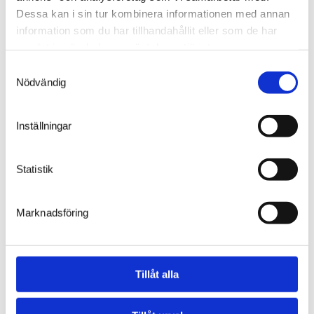
Dessa kan i sin tur kombinera informationen med annan
information som du har tillhandahållit eller som de har
samlat in när du har använt deras tjänster.
Samtyckesval
share the article
Nödvändig
Inställningar
Statistik
Marknadsföring
View all
Read next
Tillåt alla
Event