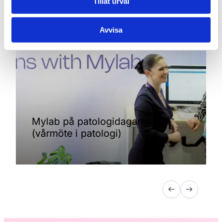
Tillåt urval
Avvisa
Mylab på patologidagarna
(vårmöte i patologi)