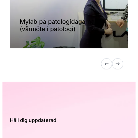
Mylab på patologidagarna
(vårmöte i patologi)
Håll dig uppdaterad