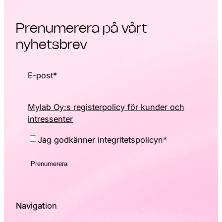
Prenumerera på vårt
nyhetsbrev
E-post
*
Mylab Oy:s registerpolicy för kunder och
intressenter
Consent
*
Jag godkänner integritetspolicyn
*
Navigat
ion