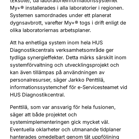
(Eksote), då laboratorieinformationssystemet
My+® installerades i alla laboratorier i regionen.
Systemen samordnades under ett planerat
dygnsavbrott, varefter My+® togs i drift enligt de
olika laboratoriernas arbetsplaner.
Att ha enhetliga system inom hela HUS
Diagnostikcentrals verksamhetsområde ger
tydliga synergieffekter. Detta märks särskilt inom
systemförvaltning och utvecklingsprojekt och
kan även tillämpas på användningen av
personalresurser, säger Jarkko Penttilä,
informationssystemchef för e-Servicesteamet vid
HUS Diagnostikcentral.
Penttilä, som var ansvarig för hela fusionen,
säger att både projektet och
systemimplementeringen gick mycket väl.
Eventuella oklarheter och utmanande tidplaner
hanterades omedelbart genom tät uppföljning