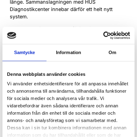
länge. Sammanslagningen med HUS
Diagnostikcenter innebar därför ett helt nytt
system.
– Jag hade räknat med en förändring, och
eftersom jag redan hade bekantat mig med My+®
under utbildningar var jag positiv till den, säger
laboratorietekniker Jyrki Villa i Lappeenranta.
Samtycke
Information
Om
Villa deltog i implementeringsprojektet som
systemadministratör och bidrog med lokal
Denna webbplats använder cookies
kunskap om vilka data som behövde flyttas från
Vi använder enhetsidentifierare för att anpassa innehållet
det gamla systemet.
och annonserna till användarna, tillhandahålla funktioner
– Användarna tog snabbt till sig det nya
för sociala medier och analysera vår trafik. Vi
systemet. Det har varit få synpunkter och inget
vidarebefordrar även sådana identifierare och annan
egentligt motstånd mot förändringen.
information från din enhet till de sociala medier och
annons- och analysföretag som vi samarbetar med.
Ur användarperspektiv är den största
Dessa kan i sin tur kombinera informationen med annan
förbättringen inom patologi att My+® nu styr hela
information som du har tillhandahållit eller som de har