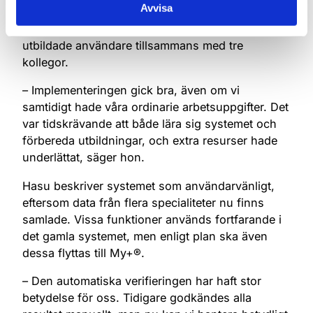
Avvisa
ansvarar lokalt för analysområdet. Under
införandet tog hon fram utbildningsmaterial och
utbildade användare tillsammans med tre
kollegor.
– Implementeringen gick bra, även om vi
samtidigt hade våra ordinarie arbetsuppgifter. Det
var tidskrävande att både lära sig systemet och
förbereda utbildningar, och extra resurser hade
underlättat, säger hon.
Hasu beskriver systemet som användarvänligt,
eftersom data från flera specialiteter nu finns
samlade. Vissa funktioner används fortfarande i
det gamla systemet, men enligt plan ska även
dessa flyttas till My+®.
– Den automatiska verifieringen har haft stor
betydelse för oss. Tidigare godkändes alla