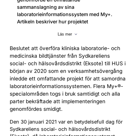
sammanslagning av sina
laboratorieinformationssystem med My+.
Artikeln beskriver hur projektet
genomfördes, hur nya arbetssätt infördes
Läs mer
och hur både personal och verksamhet
påverkades.
Beslutet att överföra kliniska laboratorie- och
medicinska bildtjänster från Sydkareliens
social- och hälsovårdsdistrikt (Eksote) till HUS i
början av 2020 som en verksamhetsövergång
inledde ett omfattande projekt för att samordna
laboratorieinformationssystemen. Flera My+®-
specialområden togs i bruk samtidigt och alla
parter bekräftade att implementeringen
genomfördes smidigt.
Den 30 januari 2021 var en betydelsefull dag för
Sydkareliens social- och hälsovårdsdistrikt