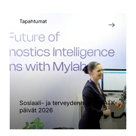
Tapahtumat
Sosiaali- ja terveydenhuollon ATK-
päivät 2026