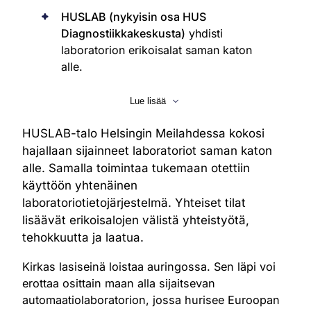
HUSLAB (nykyisin osa HUS
Diagnostiikkakeskusta)
yhdisti
laboratorion erikoisalat saman katon
alle.
Yhtenäinen laboratoriotietojärjestelmä
Lue lisää
tukee kaikkia laboratoriodiagnostiikan
erikoisaloja.
HUSLAB-talo Helsingin Meilahdessa kokosi
Automaatio ja moderni infrastruktuuri
hajallaan sijainneet laboratoriot saman katon
mahdollistavat suurivolyymisen
alle. Samalla toimintaa tukemaan otettiin
näytekäsittelyn.
käyttöön yhtenäinen
Uudet tilat ja toimintamallit parantavat
laboratoriotietojärjestelmä. Yhteiset tilat
yhteistyötä, tehokkuutta ja laatua.
lisäävät erikoisalojen välistä yhteistyötä,
tehokkuutta ja laatua.
Kirkas lasiseinä loistaa auringossa. Sen läpi voi
erottaa osittain maan alla sijaitsevan
automaatiolaboratorion, jossa hurisee Euroopan