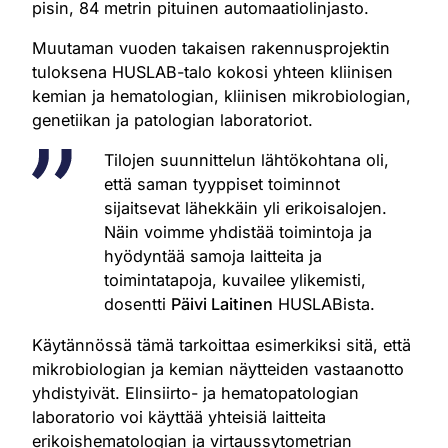
pisin, 84 metrin pituinen automaatiolinjasto.
Muutaman vuoden takaisen rakennusprojektin
tuloksena HUSLAB-talo kokosi yhteen kliinisen
kemian ja hematologian, kliinisen mikrobiologian,
genetiikan ja patologian laboratoriot.
Tilojen suunnittelun lähtökohtana oli,
että saman tyyppiset toiminnot
sijaitsevat lähekkäin yli erikoisalojen.
Näin voimme yhdistää toimintoja ja
hyödyntää samoja laitteita ja
toimintatapoja, kuvailee ylikemisti,
dosentti
Päivi Laitinen
HUSLABista.
Käytännössä tämä tarkoittaa esimerkiksi sitä, että
mikrobiologian ja kemian näytteiden vastaanotto
yhdistyivät. Elinsiirto- ja hematopatologian
laboratorio voi käyttää yhteisiä laitteita
erikoishematologian ja virtaussytometrian