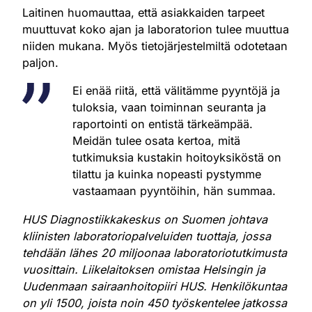
Laitinen huomauttaa, että asiakkaiden tarpeet
muuttuvat koko ajan ja laboratorion tulee muuttua
niiden mukana. Myös tietojärjestelmiltä odotetaan
paljon.
Ei enää riitä, että välitämme pyyntöjä ja
tuloksia, vaan toiminnan seuranta ja
raportointi on entistä tärkeämpää.
Meidän tulee osata kertoa, mitä
tutkimuksia kustakin hoitoyksiköstä on
tilattu ja kuinka nopeasti pystymme
vastaamaan pyyntöihin, hän summaa.
HUS Diagnostiikkakeskus on Suomen johtava
kliinisten laboratoriopalveluiden tuottaja, jossa
tehdään lähes 20 miljoonaa laboratoriotutkimusta
vuosittain. Liikelaitoksen omistaa Helsingin ja
Uudenmaan sairaanhoitopiiri HUS. Henkilökuntaa
on yli 1500, joista noin 450 työskentelee jatkossa