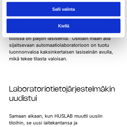
kuten esimerkiksi massaspektrometrit, on
Salli valinta
sijoitettu erilliseen tilaan lasiovien takana.
Rakennusta suunniteltaessa luonnonvaloa
Kiellä
haluttiin tuoda kaikkiin tiloihin. Tämän johdosta
tiloissa on paljon lasiseiniä. Osittain maan alla
sijaitsevaan automaatiolaboratorioon on tuotu
luonnonvaloa kaksinkertaisen lasiseinän avulla,
mikä tekee tilasta valoisan.
Laboratoriotietojärjestelmäkin
uudistui
Samaan aikaan, kun HUSLAB muutti uusiin
tiloihin, se uusi laitekantansa ja