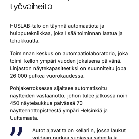
työvaiheita
HUSLAB-talo on täynnä automaatiota ja
huipputekniikkaa, joka lisää toiminnan laatua ja
tehokkuutta.
Toiminnan keskus on automaatiolaboratorio, joka
toimii kellon ympäri vuoden jokaisena päivänä.
Linjaston näytekapasiteetiksi on suunniteltu jopa
26 000 putkea vuorokaudessa.
Pohjakerroksessa sijaitsee automatisoitu
näytteiden vastaanotto, johon tulee jatkossa noin
450 näytelaukkua päivässä 70
näytteenottopisteestä ympäri Helsinkiä ja
Uuttamaata.
Autot ajavat talon kellariin, jossa laukut
voidaan purkaa suojassa sateelta ja