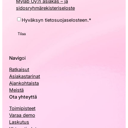
Mylab Oy:n asiakas – ja
sidosryhmärekisteriseloste
Hyväksyntä
*
Hyväksyn tietosuojaselosteen.
*
Navig
oi
Ratkaisut
Asiakastarinat
Ajankohtaista
Meistä
Ota yhteyttä
Toimipisteet
Varaa demo
Laskutus