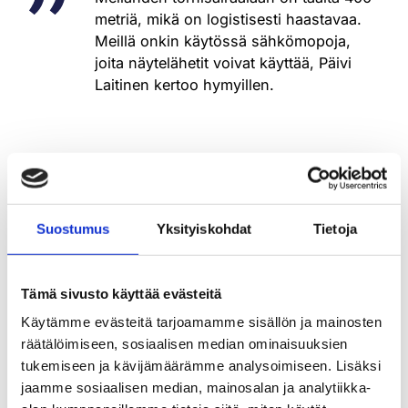
metriä, mikä on logistisesti haastavaa.
Meillä onkin käytössä sähkömopoja,
joita näytelähetit voivat käyttää, Päivi
Laitinen kertoo hymyillen.
Kaikki saivat kertoa toiveensa
Suostumus
Yksityiskohdat
Tietoja
Henkilöstö oli vahvasti mukana uusien tilojen
suunnittelussa. Jokaisessa kerroksessa oli
vastuuhenkilö, joka vastasi kerroksen toimintojen
Tämä sivusto käyttää evästeitä
ja tilojen suunnittelusta.
Käytämme evästeitä tarjoamamme sisällön ja mainosten
Kaikki, jotka olivat innostuneita,
räätälöimiseen, sosiaalisen median ominaisuuksien
pääsivät kertomaan toiveensa.
tukemiseen ja kävijämäärämme analysoimiseen. Lisäksi
jaamme sosiaalisen median, mainosalan ja analytiikka-
Tilat on suunniteltu toiminnan ehdoilla. Toisaalta