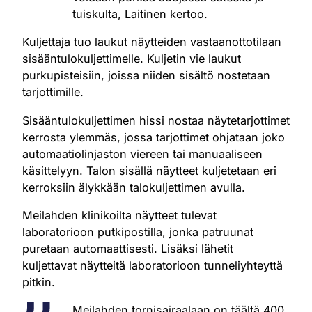
tuiskulta, Laitinen kertoo.
Kuljettaja tuo laukut näytteiden vastaanottotilaan
sisääntulokuljettimelle. Kuljetin vie laukut
purkupisteisiin, joissa niiden sisältö nostetaan
tarjottimille.
Sisääntulokuljettimen hissi nostaa näytetarjottimet
kerrosta ylemmäs, jossa tarjottimet ohjataan joko
automaatiolinjaston viereen tai manuaaliseen
käsittelyyn. Talon sisällä näytteet kuljetetaan eri
kerroksiin älykkään talokuljettimen avulla.
Meilahden klinikoilta näytteet tulevat
laboratorioon putkipostilla, jonka patruunat
puretaan automaattisesti. Lisäksi lähetit
kuljettavat näytteitä laboratorioon tunneliyhteyttä
pitkin.
Meilahden tornisairaalaan on täältä 400