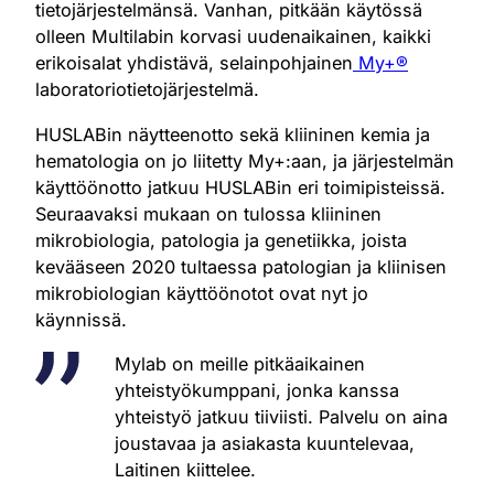
tietojärjestelmänsä. Vanhan, pitkään käytössä
olleen Multilabin korvasi uudenaikainen, kaikki
erikoisalat yhdistävä, selainpohjainen
My+®
laboratoriotietojärjestelmä.
HUSLABin näytteenotto sekä kliininen kemia ja
hematologia on jo liitetty My+:aan, ja järjestelmän
käyttöönotto jatkuu HUSLABin eri toimipisteissä.
Seuraavaksi mukaan on tulossa kliininen
mikrobiologia, patologia ja genetiikka, joista
kevääseen 2020 tultaessa patologian ja kliinisen
mikrobiologian käyttöönotot ovat nyt jo
käynnissä.
Mylab on meille pitkäaikainen
yhteistyökumppani, jonka kanssa
yhteistyö jatkuu tiiviisti. Palvelu on aina
joustavaa ja asiakasta kuuntelevaa,
Laitinen kiittelee.