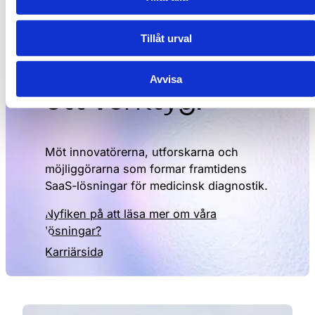
9
8
För oss är teknik
9
Tillåt urval
mer än
Avvisa
ett verktyg.
Möt innovatörerna, utforskarna och
möjliggörarna som formar framtidens
SaaS-lösningar för medicinsk diagnostik.
Nyfiken på att läsa mer om våra
lösningar?
Karriärsida