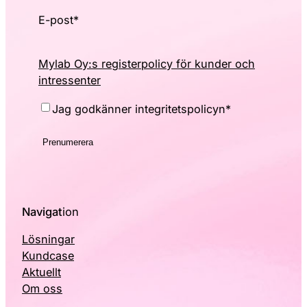
E-post
*
Mylab Oy:s registerpolicy för kunder och
intressenter
Consent
*
Jag godkänner integritetspolicyn
*
Navigat
ion
Lösningar
Kundcase
Aktuellt
Om oss