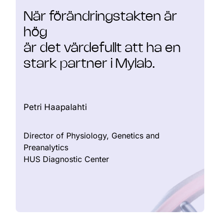
När förändringstakten är
hög
0
är det värdefullt att ha en
1
stark partner i Mylab.
2
0
3
1
Petri Haapalahti
4
2
Director of Physiology, Genetics and
5
3
Preanalytics
HUS Diagnostic Center
6
4
7
5
8
6