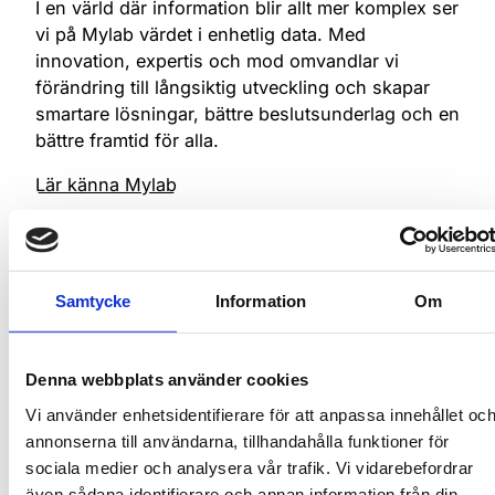
9
1
1
8
8
I en värld där information blir allt mer komplex ser
2
9
9
8
7
vi på Mylab värdet i enhetlig data. Med
0
2
2
9
9
innovation, expertis och mod omvandlar vi
3
0
0
9
8
förändring till långsiktig utveckling och skapar
1
3
3
0
0
smartare lösningar, bättre beslutsunderlag och en
4
1
1
0
9
2
4
4
1
1
bättre framtid för alla.
5
2
2
1
0
3
5
5
2
2
Lär känna Mylab
6
3
3
2
1
4
6
6
3
3
Se alla
Läs nästa
7
4
4
3
2
5
7
7
4
4
8
5
5
4
3
Samtycke
Information
Om
6
8
8
5
5
Event
9
6
6
5
4
7
9
9
6
6
Denna webbplats använder cookies
7
7
6
5
8
0
0
7
7
Vi använder enhetsidentifierare för att anpassa innehållet oc
8
8
7
6
annonserna till användarna, tillhandahålla funktioner för
9
1
1
8
8
sociala medier och analysera vår trafik. Vi vidarebefordrar
9
9
8
7
även sådana identifierare och annan information från din